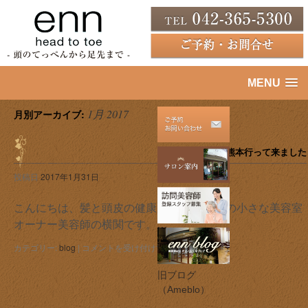
MENU
1月 2017
月別アーカイブ:
熊本行って来ました
投稿日
2017年1月31日
こんにちは、髪と頭皮の健康を考える 府中の小さな美容室
オーナー美容師の横関です。
…
熊
カテゴリー:
blog
|
コメントを受け付けていません
本
行
旧ブログ
っ
（Ameblo）
て