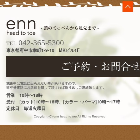
来
ま
し
た
は
042-365-5300
TEL
東京都府中市幸町1-9-10 MKビル1F
施術中は電話に出られない事がありますので、
留守番電話にお名前を残して頂ければ折り返しご連絡致します。
営業 10時〜18時
受付 [カット]10時〜18時、[カラー・パーマ]10時〜17時
定休日 毎週火曜日
Copyright (C) enn head to toe All Rights Reserved.